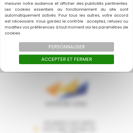
mesurer notre audience et afficher des publicités pertinentes.
Foire aux questions autocariste Montpellier
Les cookies essentiels au fonctionnement du site sont
automatiquement activés. Pour tous les autres, votre accord
est nécessaire. Vous gardez le contrôle : acceptez, refusez ou
Comment garantissez-vous la
modifiez vos préférences à tout moment via les paramètres de
sécurité des passagers ?
cookies.
Foire aux questions autocariste Montpellier
PERSONNALISER
ACCEPTER ET FERMER
60 AVENUE LOUIS CANCEL
34270 SAINT-MATHIEU-DE-