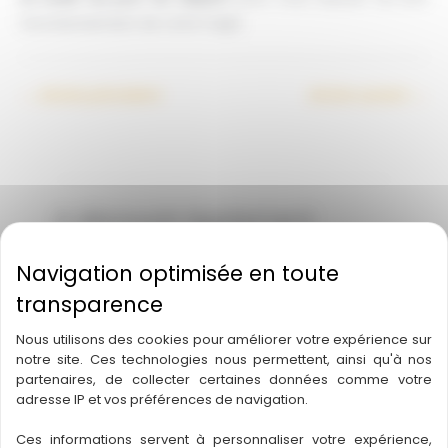
fonctionnement de votre trajet.
←
Article précédent
Article suivant
→
A découvrir également
Combien de passagers peuvent
accueillir vos autocars ?
Foire aux questions autocariste Montpellier
Nous utilisons des cookies pour améliorer votre expérience sur
notre site. Ces technologies nous permettent, ainsi qu'à nos
partenaires, de collecter certaines données comme votre
Combien de personnes peuvent
adresse IP et vos préférences de navigation.
être transportées dans vos
autocars ?
Ces informations servent à personnaliser votre expérience,