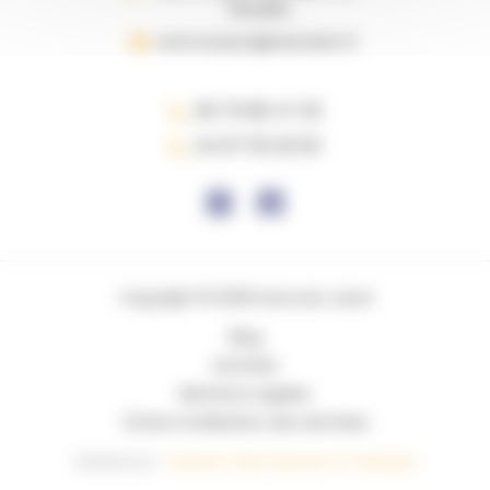
TREVIERS
autocar.jaoul@wanadoo.fr
06 70 88 47 30
04 67 55 20 63
Copyright © 2026 Autocars Jaoul
Blog
Activités
Mentions Légales
Charte d’utilisation des données
Réalisation :
Horizon, Site internet à Toulouse